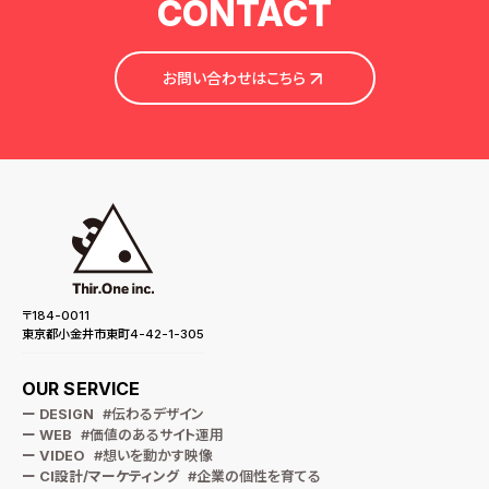
CONTACT
当社は、以下の場合を除き、個人情報を第三者に提供することはあり
ません。
・お客様の同意がある場合
お問い合わせはこちら
・当社業務の遂行に必要な範囲で、制作パートナー等の業務委託先に
提供する場合
・法令に基づき開示が求められた場合
・人の生命・身体・財産の保護のために必要で、本人の同意が困難な場
合
5. 個人情報の安全管理
当社は、個人情報への不正アクセス、紛失、破壊、改ざん、漏えい等を防
止するため、
〒184-0011
適切な安全管理措置を講じます。
東京都小金井市東町4-42-1-305
・アクセス制限の実施
OUR SERVICE
・パスワード管理の徹底
ー DESIGN
#伝わるデザイン
ー WEB
#価値のあるサイト運用
・外部サービス（Google Workspace、サーバー等）のセキュリティ設
定の強化
ー VIDEO
#想いを動かす映像
ー CI設計/マーケティング
#企業の個性を育てる
・従業員・パートナーへの情報管理教育