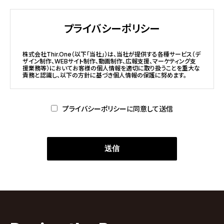
プライバシーポリシー
株式会社Thir.One（以下「当社」）は、当社が提供する各種サービス（デ
ザイン制作、WEBサイト制作、動画制作、広報支援、マーケティング支
援業務等）においてお客様の個人情報を適切に取り扱うことを重大な
責務と認識し、以下の方針に基づき個人情報の保護に努めます。
1. 個人情報の定義
プライバシーポリシーに同意して送信
本プライバシーポリシーにおいて「個人情報」とは、氏名、会社名、住
所、電話番号、メールアドレス、アクセスログ等、
個人を識別できる情報、または特定の個人と関連付けられる情報を指
します。
2. 個人情報の取得方法
当社（株式会社Thir.One）は、以下の方法により個人情報を取得しま
す。
・お問い合わせフォームへの入力
・資料請求、見積依頼、ヒアリングシートへの記入