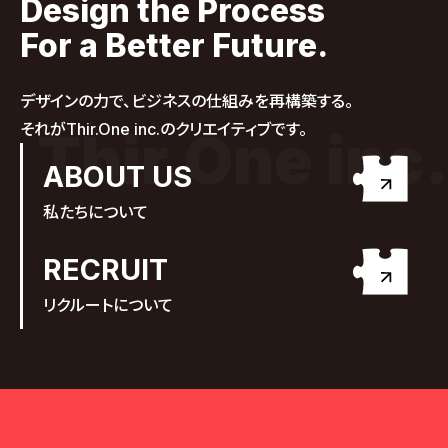
Design the Process
・メール、電話、オンライン会議等でご提供いただく情報
For a Better Future.
・Cookie を利用したアクセス解析ツール（Google Analytics 等）に
よる取得
3. 個人情報の利用目的
デザインの力で、ビジネスの仕組みを再構築する。
当社は取得した個人情報を、以下の目的の範囲内で利用します。
それがThir.One inc.のクリエイティブです。
Thir.One inc.
・お問い合わせへの回答、資料送付、見積作成、打ち合わせ等の業務遂
ABOUT US
行のため
・契約の締結、業務の遂行、納品、アフターサポートのため
私たちについて
・当社サービス（デザイン制作、Web制作、マーケティング支援等）に関
するご案内のため
RECRUIT
・入力内容の確認や、サービス改善のための分析のため
リクルートについて
・採用応募者の選考および連絡のため
・不正アクセスやトラブル防止など、サイト運営上のセキュリティ対策の
ため
・法令に基づく対応のため
4. 個人情報の第三者提供