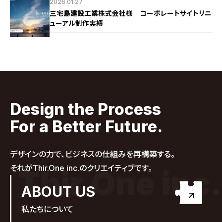
2026.01.27
三宅島建設工業株式会社様｜コーポレートサイトリニ
ューアル制作実績
Design the Process
For a Better Future.
デザインの力で、ビジネスの仕組みを再構築する。
それがThir.One inc.のクリエイティブです。
Thir.One inc.
ABOUT US
私たちについて